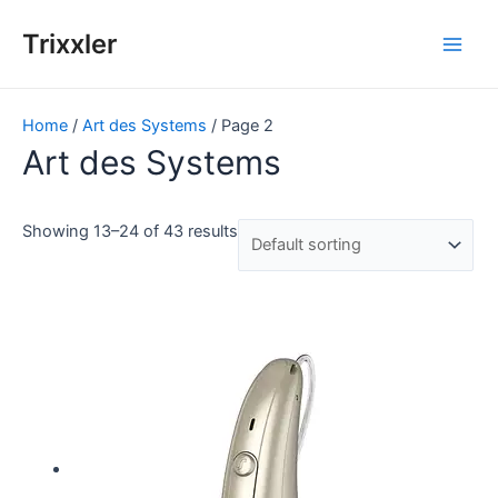
Zum
Inhalt
Trixxler
Main
springen
Men
Home
/
Art des Systems
/ Page 2
Art des Systems
Showing 13–24 of 43 results