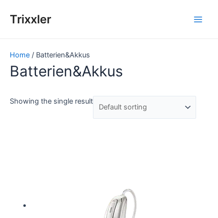
Zum
Inhalt
Trixxler
Main
springen
Men
Home
/ Batterien&Akkus
Batterien&Akkus
Showing the single result