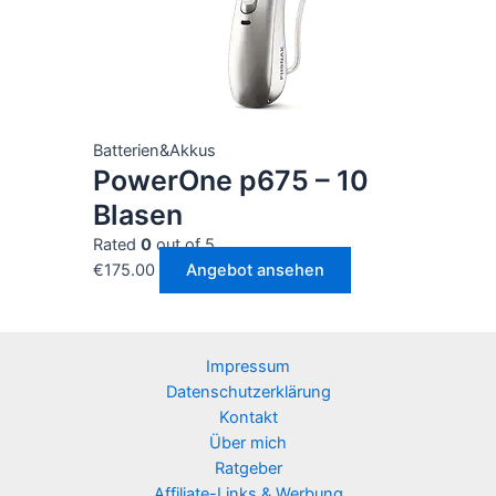
Batterien&Akkus
PowerOne p675 – 10
Blasen
Rated
0
out of 5
€
175.00
Angebot ansehen
Impressum
Datenschutzerklärung
Kontakt
Über mich
Ratgeber
Affiliate-Links & Werbung