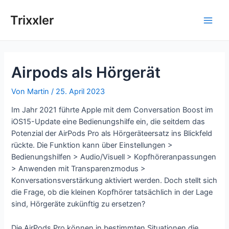
Zum
Inhalt
Trixxler
Main
springen
Men
Airpods als Hörgerät
Von
Martin
/
25. April 2023
Im Jahr 2021 führte Apple mit dem Conversation Boost im
iOS15-Update eine Bedienungshilfe ein, die seitdem das
Potenzial der AirPods Pro als Hörgeräteersatz ins Blickfeld
rückte. Die Funktion kann über Einstellungen >
Bedienungshilfen > Audio/Visuell > Kopfhöreranpassungen
> Anwenden mit Transparenzmodus >
Konversationsverstärkung aktiviert werden. Doch stellt sich
die Frage, ob die kleinen Kopfhörer tatsächlich in der Lage
sind, Hörgeräte zukünftig zu ersetzen?
Die AirPods Pro können in bestimmten Situationen die