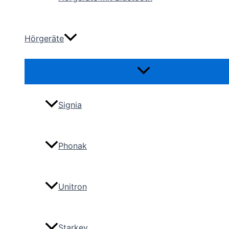
Hörgeräte
Menü
umschalten
Signia
Phonak
Unitron
Starkey