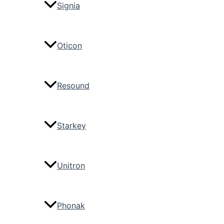
Signia
Oticon
Resound
Starkey
Unitron
Phonak