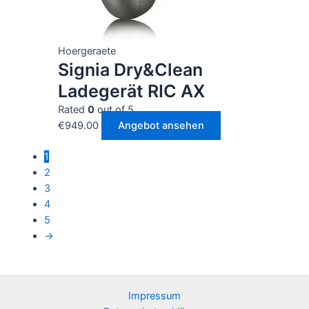
Hoergeraete
Signia Dry&Clean
Ladegerät RIC AX
Rated
0
out of 5
€
949.00
Angebot ansehen
1
2
3
4
5
→
Impressum