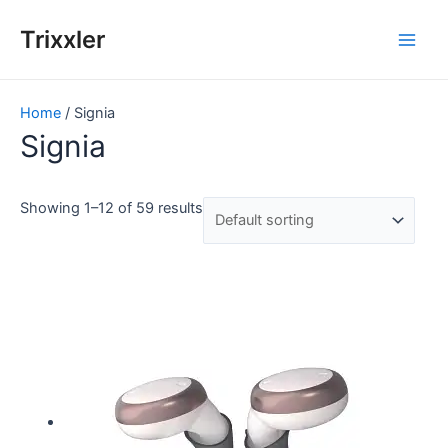
Zum
Inhalt
Trixxler
Main
springen
Men
Home
/ Signia
Signia
Showing 1–12 of 59 results