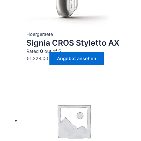
Hoergeraete
Signia CROS Styletto AX
Rated
0
out of 5
€
1,328.00
Angebot ansehen