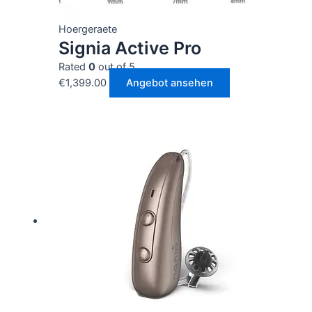
Hoergeraete
Signia Active Pro
Rated
0
out of 5
€
1,399.00
Angebot ansehen