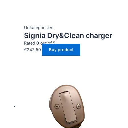
Unkategorisiert
Signia Dry&Clean charger
Rated
0
out of 5
€
242.50
Buy product