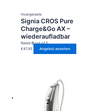
Hoergeraete
Signia CROS Pure
Charge&Go AX –
wiederaufladbar
Rated
0
out of 5
€
47.95
Angebot ansehen