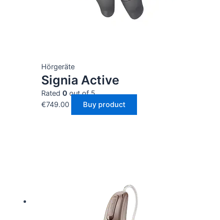
Hörgeräte
Signia Active
Rated
0
out of 5
€
749.00
Buy product