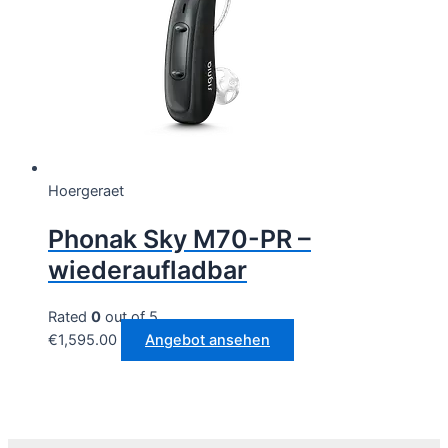
Hoergeraet
Phonak Sky M70-PR –
wiederaufladbar
Rated
0
out of 5
€
1,595.00
Angebot ansehen