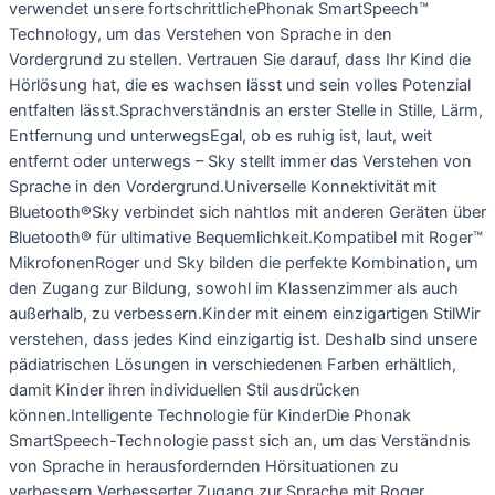
verwendet unsere fortschrittlichePhonak SmartSpeech™
Technology, um das Verstehen von Sprache in den
Vordergrund zu stellen. Vertrauen Sie darauf, dass Ihr Kind die
Hörlösung hat, die es wachsen lässt und sein volles Potenzial
entfalten lässt.Sprachverständnis an erster Stelle in Stille, Lärm,
Entfernung und unterwegsEgal, ob es ruhig ist, laut, weit
entfernt oder unterwegs – Sky stellt immer das Verstehen von
Sprache in den Vordergrund.Universelle Konnektivität mit
Bluetooth®Sky verbindet sich nahtlos mit anderen Geräten über
Bluetooth® für ultimative Bequemlichkeit.Kompatibel mit Roger™
MikrofonenRoger und Sky bilden die perfekte Kombination, um
den Zugang zur Bildung, sowohl im Klassenzimmer als auch
außerhalb, zu verbessern.Kinder mit einem einzigartigen StilWir
verstehen, dass jedes Kind einzigartig ist. Deshalb sind unsere
pädiatrischen Lösungen in verschiedenen Farben erhältlich,
damit Kinder ihren individuellen Stil ausdrücken
können.Intelligente Technologie für KinderDie Phonak
SmartSpeech-Technologie passt sich an, um das Verständnis
von Sprache in herausfordernden Hörsituationen zu
verbessern.Verbesserter Zugang zur Sprache mit Roger