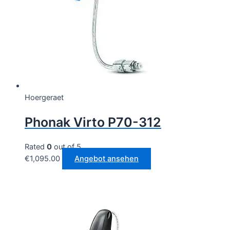
Hoergeraet
Phonak Virto P70-312
Rated
0
out of 5
€
1,095.00
Angebot ansehen