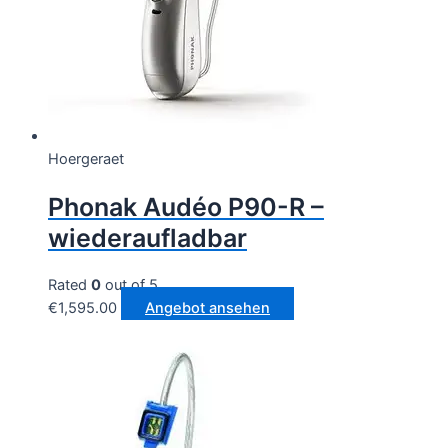
Hoergeraet
Phonak Audéo P90-R –
wiederaufladbar
Rated
0
out of 5
€
1,595.00
Angebot ansehen