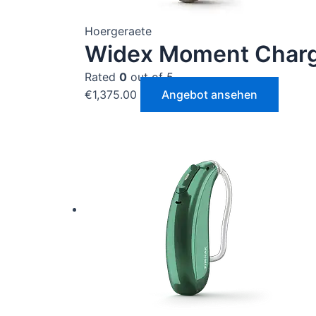
Hoergeraete
Widex Moment Charg
Rated
0
out of 5
€
1,375.00
Angebot ansehen