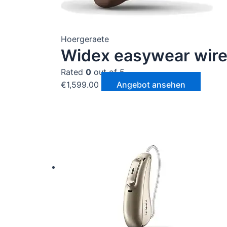
Hoergeraete
Widex easywear wire
Rated
0
out of 5
€
1,599.00
Angebot ansehen