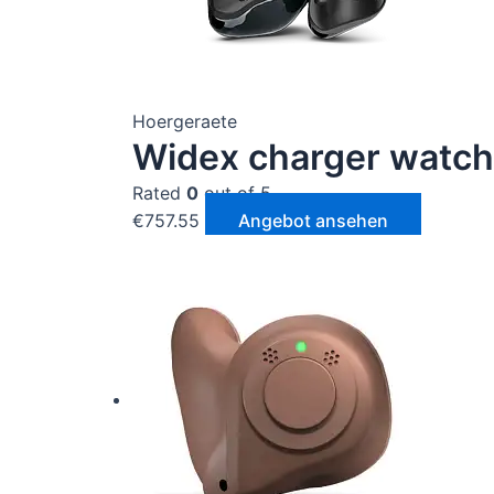
Hoergeraete
Widex charger watch
Rated
0
out of 5
€
757.55
Angebot ansehen