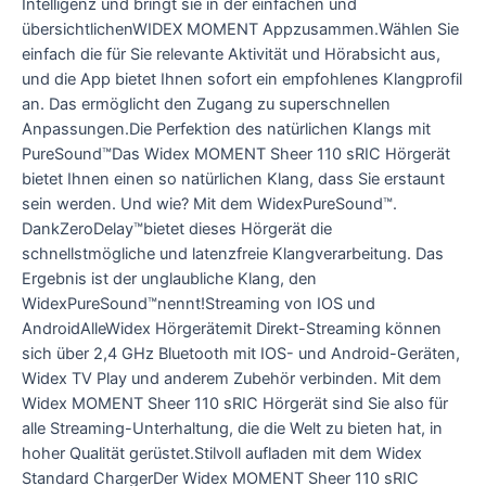
Intelligenz und bringt sie in der einfachen und
übersichtlichenWIDEX MOMENT Appzusammen.Wählen Sie
einfach die für Sie relevante Aktivität und Hörabsicht aus,
und die App bietet Ihnen sofort ein empfohlenes Klangprofil
an. Das ermöglicht den Zugang zu superschnellen
Anpassungen.Die Perfektion des natürlichen Klangs mit
PureSound™Das Widex MOMENT Sheer 110 sRIC Hörgerät
bietet Ihnen einen so natürlichen Klang, dass Sie erstaunt
sein werden. Und wie? Mit dem WidexPureSound™.
DankZeroDelay™bietet dieses Hörgerät die
schnellstmögliche und latenzfreie Klangverarbeitung. Das
Ergebnis ist der unglaubliche Klang, den
WidexPureSound™nennt!Streaming von IOS und
AndroidAlleWidex Hörgerätemit Direkt-Streaming können
sich über 2,4 GHz Bluetooth mit IOS- und Android-Geräten,
Widex TV Play und anderem Zubehör verbinden. Mit dem
Widex MOMENT Sheer 110 sRIC Hörgerät sind Sie also für
alle Streaming-Unterhaltung, die die Welt zu bieten hat, in
hoher Qualität gerüstet.Stilvoll aufladen mit dem Widex
Standard ChargerDer Widex MOMENT Sheer 110 sRIC