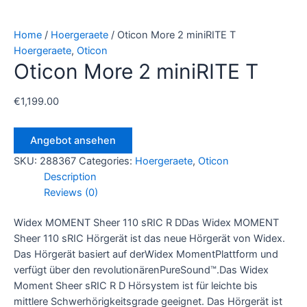
Home
/
Hoergeraete
/ Oticon More 2 miniRITE T
Hoergeraete
,
Oticon
Oticon More 2 miniRITE T
€
1,199.00
Angebot ansehen
SKU:
288367
Categories:
Hoergeraete
,
Oticon
Description
Reviews (0)
Widex MOMENT Sheer 110 sRIC R DDas Widex MOMENT
Sheer 110 sRIC Hörgerät ist das neue Hörgerät von Widex.
Das Hörgerät basiert auf derWidex MomentPlattform und
verfügt über den revolutionärenPureSound™.Das Widex
Moment Sheer sRIC R D Hörsystem ist für leichte bis
mittlere Schwerhörigkeitsgrade geeignet. Das Hörgerät ist