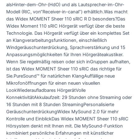
alsHinter-dem-Ohr-(HdO) und als Lautsprecher-im-Ohr-
Modell (RIC, von“Receiver-in-canal”) erhältlich.Was macht
das Widex MOMENT Sheer 110 sRIC R D besonders?Das
Widex Moment 110 sRIC Hörgerät verfügt über die beste
Technologie. Das Hörgerät verfügt über ein komplettes Set
an Klangverarbeitungsfunktionen, einschließlich
Windgeräuschunterdrückung, Sprachverstärkung und 15
Anpassungsmöglichkeiten für Ihren Hörgeräteakustiker.
Wenn Sie regelmäßig reisen oder sich inGruppen aufhalten,
ist das Widex MOMENT Sheer 110 sRIC das richtige für
Sie.PureSound™ für natürlichen KlangAuffällige neue
Mikrofonöffnungen für einen neuen visuellen
LookWiederaufladbares HörgerätVolle
KonnektivitätAkkulaufzeit: 29 Stunden ohne Streaming oder
16 Stunden mit 8 Stunden StreamingPersonalisierte
GeräuschunterdrückungWidex MySound 2.0 für mehr
Kontrolle und EinblickDas Widex MOMENT Sheer 110 sRIC
Hörsystem denkt mit Ihnen mit. Die MySound-Funktion
kombiniert persönliche Erfahrungen mit künstlicher