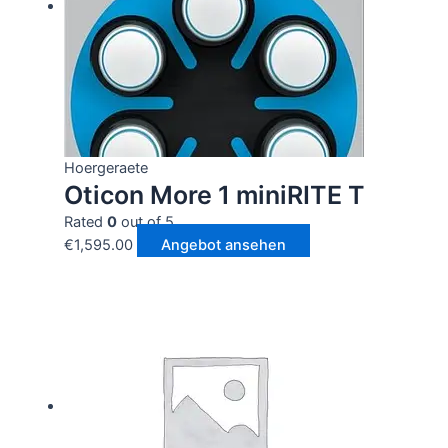
Hoergeraete
Oticon More 1 miniRITE T
Rated
0
out of 5
€
1,595.00
Angebot ansehen