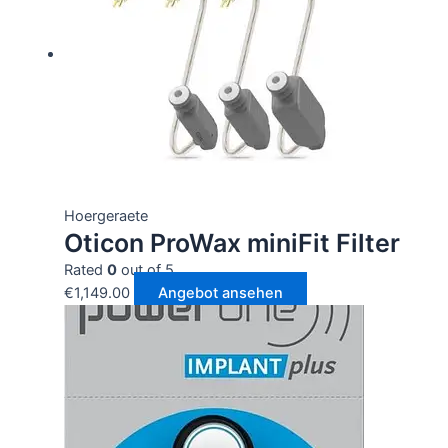
Hoergeraete
Oticon ProWax miniFit Filter
Rated
0
out of 5
€
1,149.00
Angebot ansehen