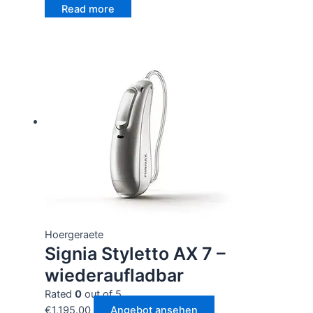
Read more
Hoergeraete
Signia Styletto AX 7 –
wiederaufladbar
Rated
0
out of 5
€
1,195.00
Angebot ansehen