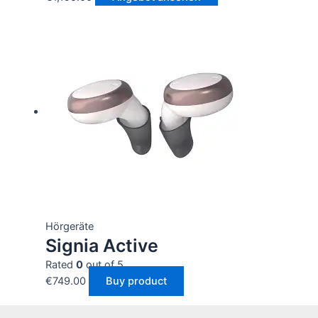
Hörgeräte
Signia Active
Rated
0
out of 5
€
749.00
Buy product