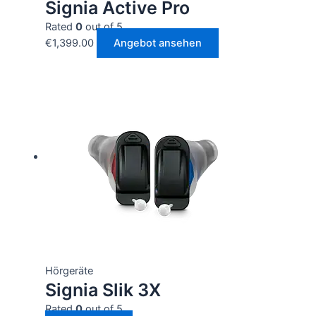
Signia Active Pro
Rated
0
out of 5
€
1,399.00
Angebot ansehen
Hörgeräte
Signia Slik 3X
Rated
0
out of 5